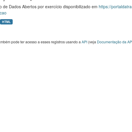
o de Dados Abertos por exercício disponibilizado em
https://portaldat
cao
HTML
ambém pode ter acesso a esses registros usando a
API
(veja
Documentação da AP