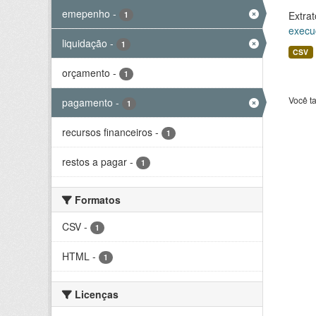
emepenho
-
Extrat
1
execu
liquidação
-
1
CSV
orçamento
-
1
Você t
pagamento
-
1
recursos financeiros
-
1
restos a pagar
-
1
Formatos
CSV
-
1
HTML
-
1
Licenças