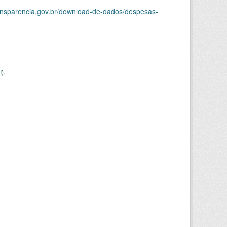
ransparencia.gov.br/download-de-dados/despesas-
I
).