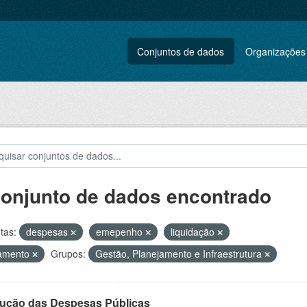
Conjuntos de dados
Organizações
conjunto de dados encontrado
tas:
despesas
emepenho
liquidação
amento
Grupos:
Gestão, Planejamento e Infraestrutura
ução das Despesas Públicas