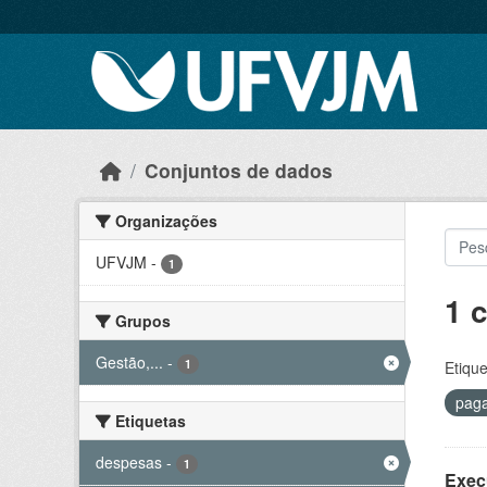
Skip to main content
Conjuntos de dados
Organizações
UFVJM
-
1
1 
Grupos
Gestão,...
-
1
Etique
pag
Etiquetas
despesas
-
1
Exec