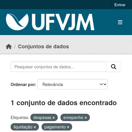
Skip to main content
Entrar
Conjuntos de dados
Ordenar por
1 conjunto de dados encontrado
Etiquetas:
despesas
emepenho
liquidação
pagamento