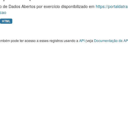
o de Dados Abertos por exercício disponibilizado em
https://portaldat
cao
HTML
ambém pode ter acesso a esses registros usando a
API
(veja
Documentação da AP