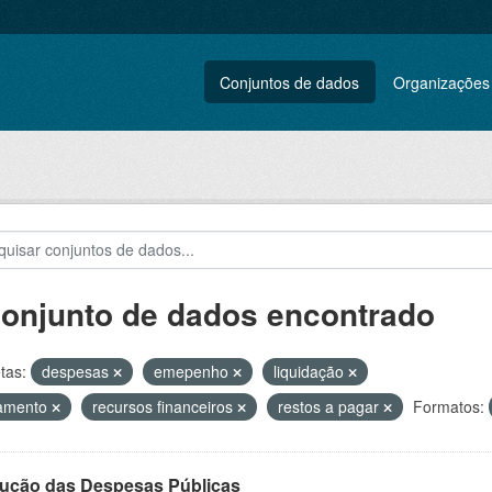
Conjuntos de dados
Organizações
conjunto de dados encontrado
tas:
despesas
emepenho
liquidação
amento
recursos financeiros
restos a pagar
Formatos:
ução das Despesas Públicas