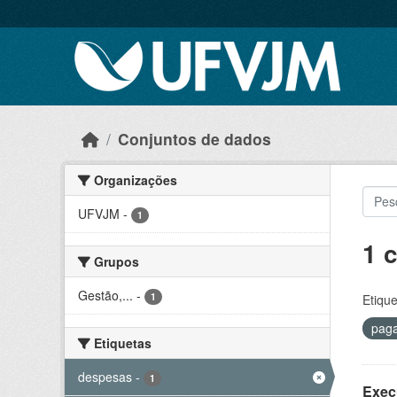
Skip to main content
Conjuntos de dados
Organizações
UFVJM
-
1
1 
Grupos
Gestão,...
-
1
Etique
pag
Etiquetas
despesas
-
1
Exec