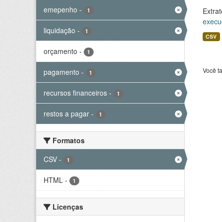
emepenho
-
Extrat
1
execu
liquidação
-
1
CSV
orçamento
-
1
Você t
pagamento
-
1
recursos financeiros
-
1
restos a pagar
-
1
Formatos
CSV
-
1
HTML
-
1
Licenças