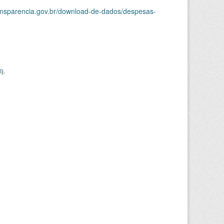
ransparencia.gov.br/download-de-dados/despesas-
I
).