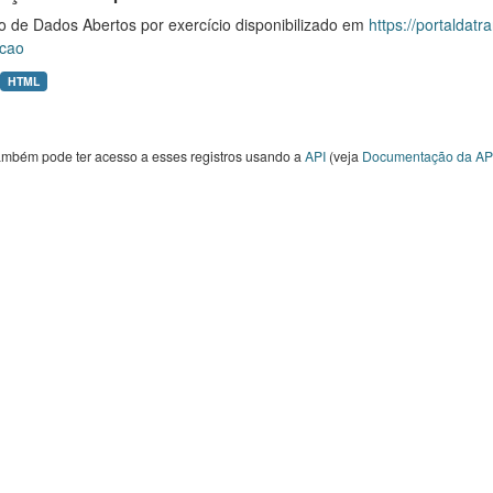
o de Dados Abertos por exercício disponibilizado em
https://portaldat
cao
HTML
ambém pode ter acesso a esses registros usando a
API
(veja
Documentação da AP