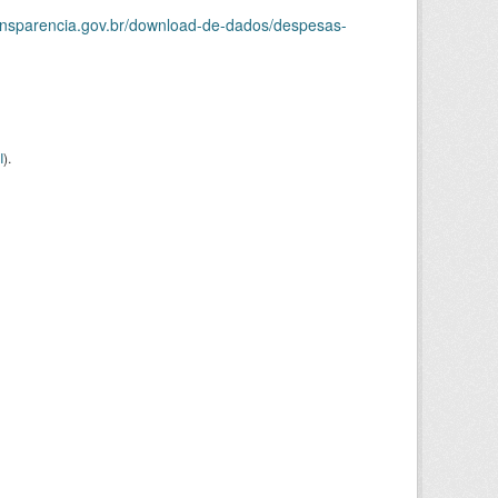
ransparencia.gov.br/download-de-dados/despesas-
I
).