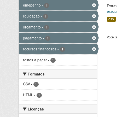
emepenho
-
Extrat
1
execu
liquidação
-
1
CSV
orçamento
-
1
Você t
pagamento
-
1
recursos financeiros
-
1
restos a pagar
-
1
Formatos
CSV
-
1
HTML
-
1
Licenças