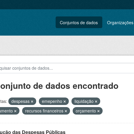
Conjuntos de dados
Organizações
conjunto de dados encontrado
tas:
despesas
emepenho
liquidação
amento
recursos financeiros
orçamento
ução das Despesas Públicas