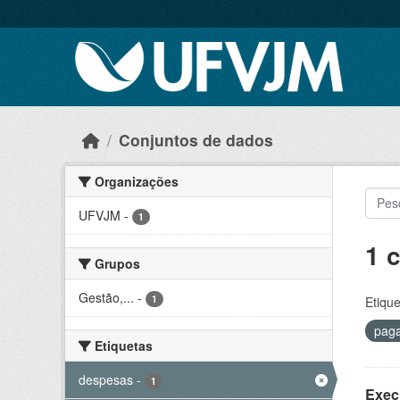
Skip to main content
Conjuntos de dados
Organizações
UFVJM
-
1
1 
Grupos
Gestão,...
-
1
Etique
pag
Etiquetas
despesas
-
1
Exec