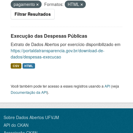
pagamento
Formatos:
HTML
Filtrar Resultados
Execução das Despesas Públicas
Extrato de Dados Abertos por exercício disponibilizado em
https://portaldatransparencia.gov.br/download-de-
dados/despesas-execucao
CSV
HTML
Você também pode ter acesso a esses registros usando a
API
(veja
Documentação da API
).
Sobre Dados Abertos UFVJM
API do CKAN
Associação CKAN