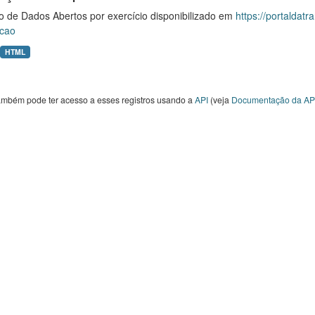
o de Dados Abertos por exercício disponibilizado em
https://portaldat
cao
HTML
ambém pode ter acesso a esses registros usando a
API
(veja
Documentação da AP