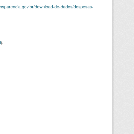
ransparencia.gov.br/download-de-dados/despesas-
I
).