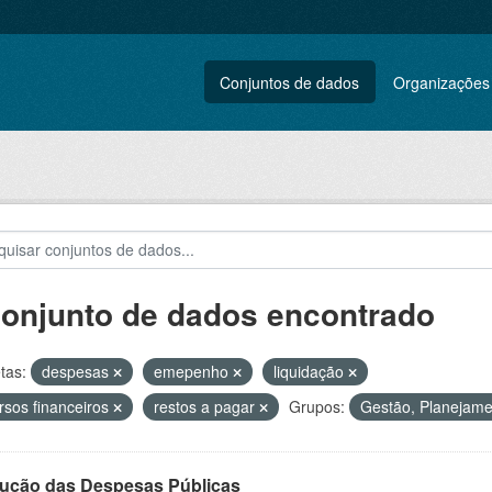
Conjuntos de dados
Organizações
conjunto de dados encontrado
tas:
despesas
emepenho
liquidação
rsos financeiros
restos a pagar
Grupos:
Gestão, Planejamen
ução das Despesas Públicas