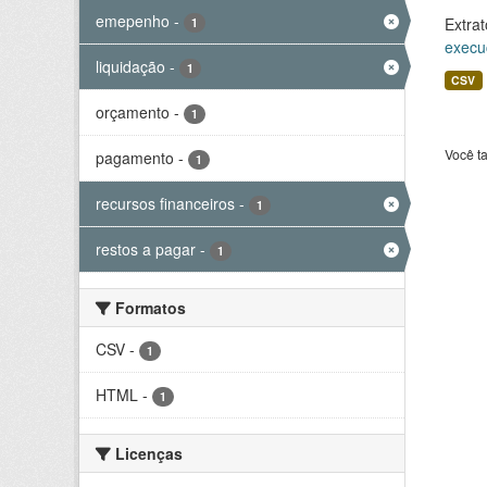
emepenho
-
Extrat
1
execu
liquidação
-
1
CSV
orçamento
-
1
Você t
pagamento
-
1
recursos financeiros
-
1
restos a pagar
-
1
Formatos
CSV
-
1
HTML
-
1
Licenças