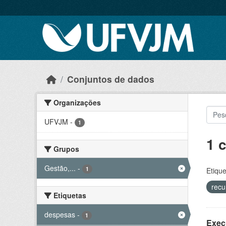
Skip to main content
Conjuntos de dados
Organizações
UFVJM
-
1
1 
Grupos
Gestão,...
-
1
Etique
recu
Etiquetas
despesas
-
1
Exec