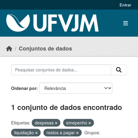
Skip to main content
Entrar
Conjuntos de dados
Ordenar por
1 conjunto de dados encontrado
Etiquetas:
despesas
emepenho
liquidação
restos a pagar
Grupos: