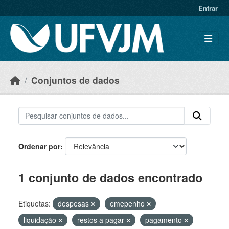
Skip to main content
Entrar
Conjuntos de dados
Ordenar por
1 conjunto de dados encontrado
Etiquetas:
despesas
emepenho
liquidação
restos a pagar
pagamento