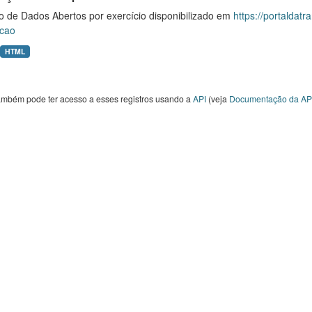
o de Dados Abertos por exercício disponibilizado em
https://portaldat
cao
HTML
ambém pode ter acesso a esses registros usando a
API
(veja
Documentação da AP