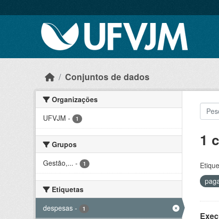
Skip to main content
Conjuntos de dados
Organizações
UFVJM
-
1
1 
Grupos
Gestão,...
-
1
Etique
pag
Etiquetas
despesas
-
1
Exec