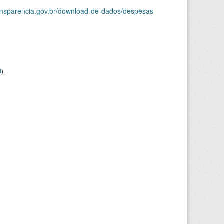
ransparencia.gov.br/download-de-dados/despesas-
I
).