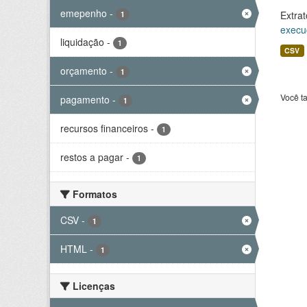
emepenho
-
Extrat
1
execu
liquidação
-
1
CSV
orçamento
-
1
Você t
pagamento
-
1
recursos financeiros
-
1
restos a pagar
-
1
Formatos
CSV
-
1
HTML
-
1
Licenças