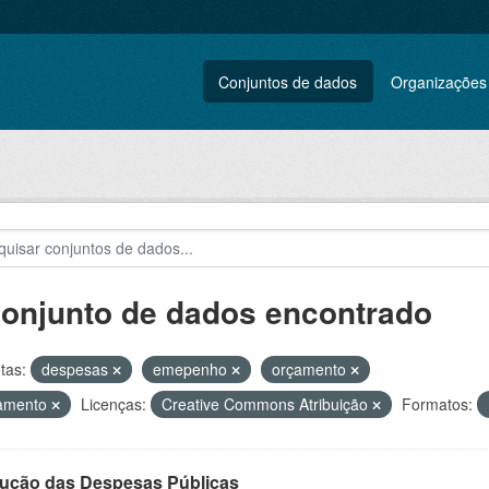
Conjuntos de dados
Organizações
conjunto de dados encontrado
tas:
despesas
emepenho
orçamento
amento
Licenças:
Creative Commons Atribuição
Formatos:
ução das Despesas Públicas