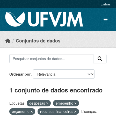
Skip to main content
Entrar
Conjuntos de dados
Ordenar por
1 conjunto de dados encontrado
Etiquetas:
despesas
emepenho
orçamento
recursos financeiros
Licenças: