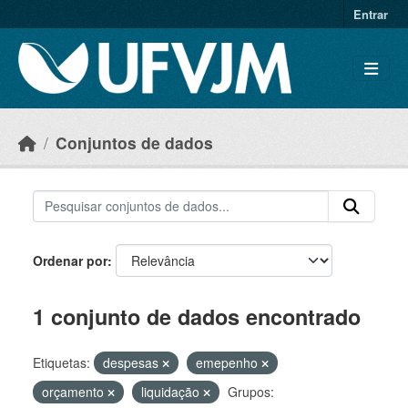
Skip to main content
Entrar
Conjuntos de dados
Ordenar por
1 conjunto de dados encontrado
Etiquetas:
despesas
emepenho
orçamento
liquidação
Grupos: