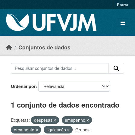
Skip to main content
Entrar
Conjuntos de dados
Ordenar por
1 conjunto de dados encontrado
Etiquetas:
despesas
emepenho
orçamento
liquidação
Grupos: