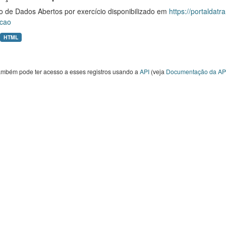
o de Dados Abertos por exercício disponibilizado em
https://portaldat
cao
HTML
ambém pode ter acesso a esses registros usando a
API
(veja
Documentação da AP