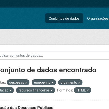
Conjuntos de dados
Organizações
conjunto de dados encontrado
tas:
despesas
emepenho
orçamento
idação
recursos financeiros
Formatos:
HTML
ução das Despesas Públicas