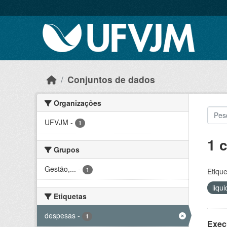
Skip to main content
Conjuntos de dados
Organizações
UFVJM
-
1
1 
Grupos
Gestão,...
-
1
Etique
liqu
Etiquetas
despesas
-
1
Exec