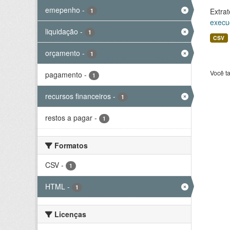
emepenho
-
Extrat
1
execu
liquidação
-
1
CSV
orçamento
-
1
Você t
pagamento
-
1
recursos financeiros
-
1
restos a pagar
-
1
Formatos
CSV
-
1
HTML
-
1
Licenças