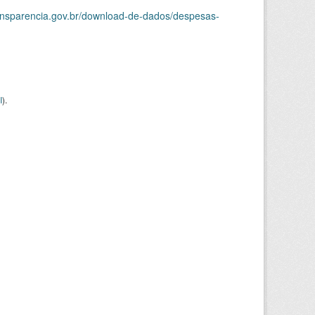
ransparencia.gov.br/download-de-dados/despesas-
I
).