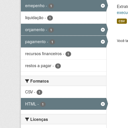
emepenho
-
Extrat
1
execu
liquidação
-
1
CSV
orçamento
-
1
Você t
pagamento
-
1
recursos financeiros
-
1
restos a pagar
-
1
Formatos
CSV
-
1
HTML
-
1
Licenças