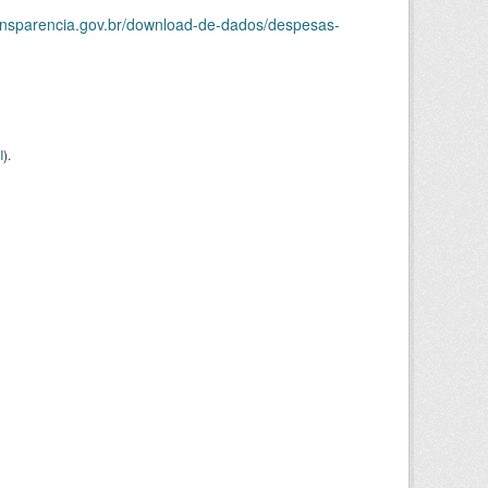
ransparencia.gov.br/download-de-dados/despesas-
I
).