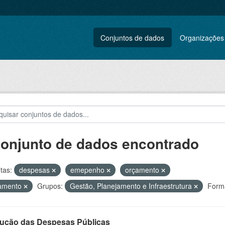
Conjuntos de dados
Organizações
conjunto de dados encontrado
tas:
despesas
emepenho
orçamento
amento
Grupos:
Gestão, Planejamento e Infraestrutura
Form
ução das Despesas Públicas