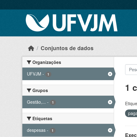
Skip to main content
Conjuntos de dados
Organizações
UFVJM
-
1
1 
Grupos
Gestão,...
-
1
Etique
pag
Etiquetas
despesas
-
1
Exec