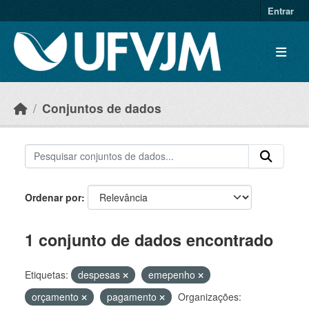
Skip to main content
Entrar
Conjuntos de dados
Ordenar por
1 conjunto de dados encontrado
Etiquetas:
despesas
emepenho
orçamento
pagamento
Organizações: