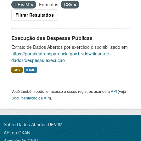
UFVJM
Formatos:
CSV
Filtrar Resultados
Execução das Despesas Públicas
Extrato de Dados Abertos por exercício disponibilizado em
https://portaldatransparencia.gov.br/download-de-
dados/despesas-execucao
CSV
HTML
Você também pode ter acesso a esses registros usando a
API
(veja
Documentação da API
).
Sobre Dados Abertos UFVJM
API do CKAN
Associação CKAN