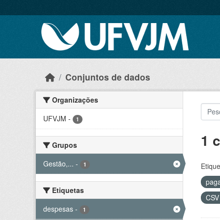
Skip to main content
Conjuntos de dados
Organizações
UFVJM
-
1
1 
Grupos
Gestão,...
-
1
Etique
pag
Etiquetas
CS
despesas
-
1