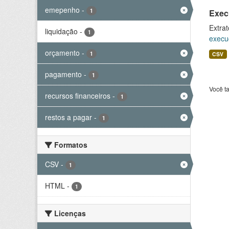
emepenho
-
1
Exec
Extrat
liquidação
-
1
execu
orçamento
-
1
CSV
pagamento
-
1
Você t
recursos financeiros
-
1
restos a pagar
-
1
Formatos
CSV
-
1
HTML
-
1
Licenças