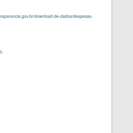
ransparencia.gov.br/download-de-dados/despesas-
I
).