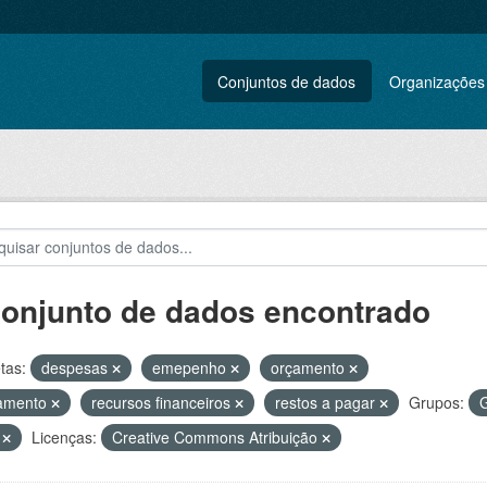
Conjuntos de dados
Organizações
conjunto de dados encontrado
tas:
despesas
emepenho
orçamento
amento
recursos financeiros
restos a pagar
Grupos:
G
V
Licenças:
Creative Commons Atribuição