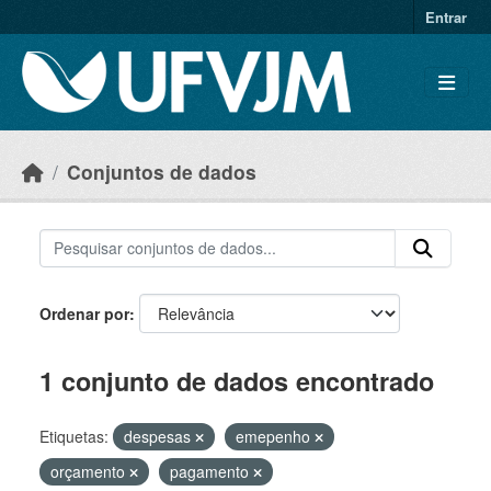
Skip to main content
Entrar
Conjuntos de dados
Ordenar por
1 conjunto de dados encontrado
Etiquetas:
despesas
emepenho
orçamento
pagamento