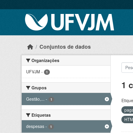
Skip to main content
Conjuntos de dados
Organizações
UFVJM
-
1
1 
Grupos
Gestão,...
-
1
Etique
pag
Etiquetas
HT
despesas
-
1