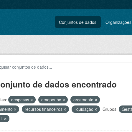
Conjuntos de dados
Organizações
conjunto de dados encontrado
tas:
despesas
emepenho
orçamento
amento
recursos financeiros
liquidação
Grupos:
Gestã
ML