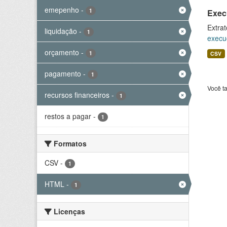
emepenho
-
1
Exec
Extrat
liquidação
-
1
execu
orçamento
-
1
CSV
pagamento
-
1
Você t
recursos financeiros
-
1
restos a pagar
-
1
Formatos
CSV
-
1
HTML
-
1
Licenças