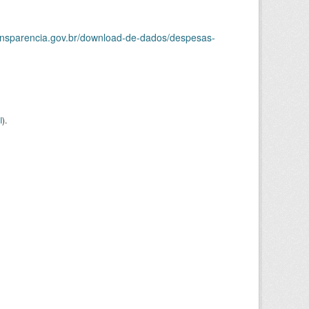
ransparencia.gov.br/download-de-dados/despesas-
I
).