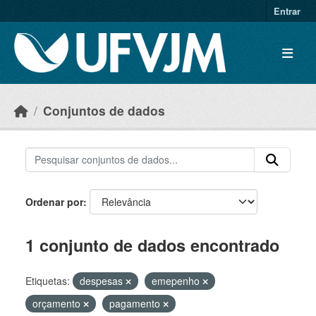
Skip to main content
Entrar
Conjuntos de dados
Ordenar por
1 conjunto de dados encontrado
Etiquetas:
despesas
emepenho
orçamento
pagamento