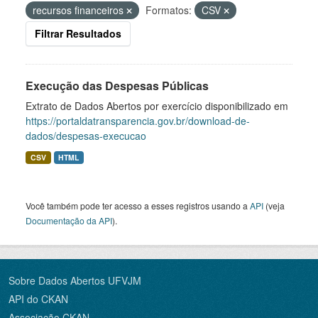
recursos financeiros
Formatos:
CSV
Filtrar Resultados
Execução das Despesas Públicas
Extrato de Dados Abertos por exercício disponibilizado em
https://portaldatransparencia.gov.br/download-de-
dados/despesas-execucao
CSV
HTML
Você também pode ter acesso a esses registros usando a
API
(veja
Documentação da API
).
Sobre Dados Abertos UFVJM
API do CKAN
Associação CKAN