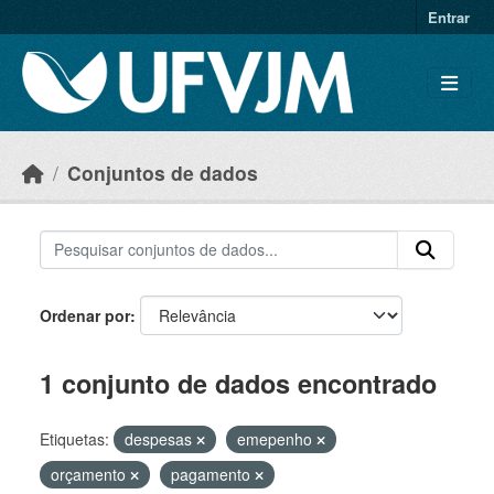
Skip to main content
Entrar
Conjuntos de dados
Ordenar por
1 conjunto de dados encontrado
Etiquetas:
despesas
emepenho
orçamento
pagamento