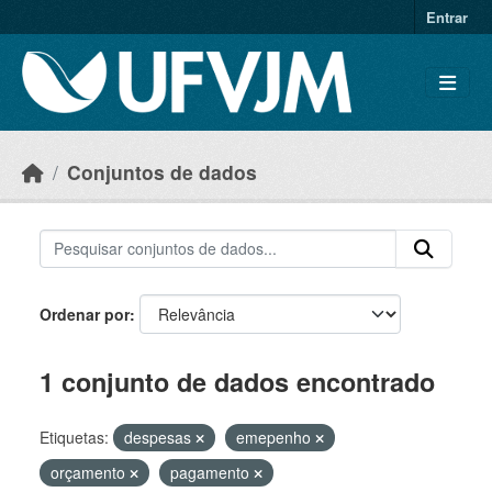
Skip to main content
Entrar
Conjuntos de dados
Ordenar por
1 conjunto de dados encontrado
Etiquetas:
despesas
emepenho
orçamento
pagamento