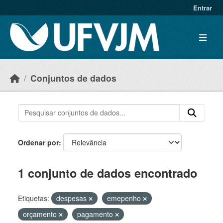
Skip to main content
Entrar
Conjuntos de dados
Ordenar por
1 conjunto de dados encontrado
Etiquetas:
despesas
emepenho
orçamento
pagamento