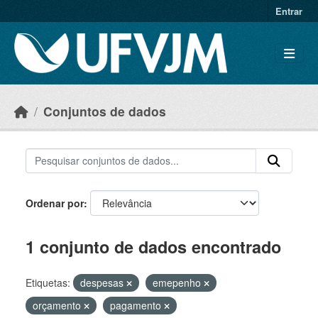
Skip to main content
Entrar
Conjuntos de dados
Ordenar por
1 conjunto de dados encontrado
Etiquetas:
despesas
emepenho
orçamento
pagamento