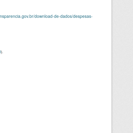
ransparencia.gov.br/download-de-dados/despesas-
I
).