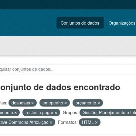
Conjuntos de dados
Organizações
conjunto de dados encontrado
tas:
despesas
emepenho
orçamento
amento
restos a pagar
Grupos:
Gestão, Planejamento e Inf
tive Commons Atribuição
Formatos:
HTML