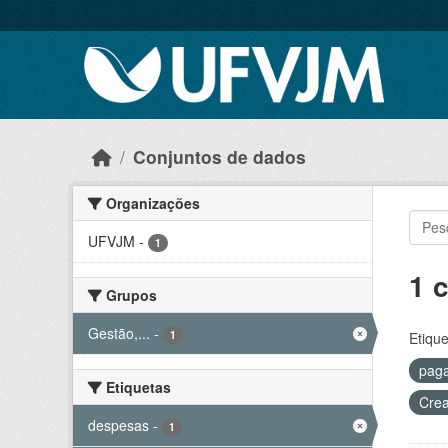
Skip to main content
Conjuntos de dados
Organizações
UFVJM
-
1
1 
Grupos
Gestão,...
-
1
Etique
pag
Etiquetas
Crea
despesas
-
1