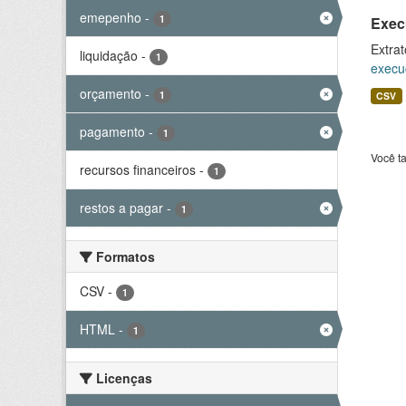
emepenho
-
1
Exec
Extrat
liquidação
-
1
execu
orçamento
-
1
CSV
pagamento
-
1
Você t
recursos financeiros
-
1
restos a pagar
-
1
Formatos
CSV
-
1
HTML
-
1
Licenças