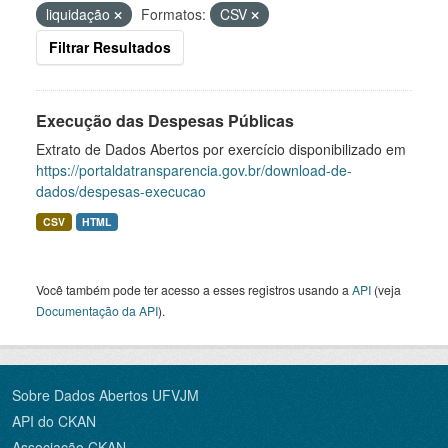
liquidação
Formatos:
CSV
Filtrar Resultados
Execução das Despesas Públicas
Extrato de Dados Abertos por exercício disponibilizado em
https://portaldatransparencia.gov.br/download-de-
dados/despesas-execucao
CSV
HTML
Você também pode ter acesso a esses registros usando a
API
(veja
Documentação da API
).
Sobre Dados Abertos UFVJM
API do CKAN
Associação CKAN