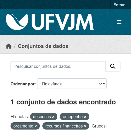
Skip to main content
Entrar
Conjuntos de dados
Ordenar por
1 conjunto de dados encontrado
Etiquetas:
despesas
emepenho
orçamento
recursos financeiros
Grupos: