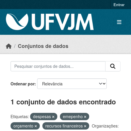
Skip to main content
Entrar
Conjuntos de dados
Ordenar por
1 conjunto de dados encontrado
Etiquetas:
despesas
emepenho
orçamento
recursos financeiros
Organizações: