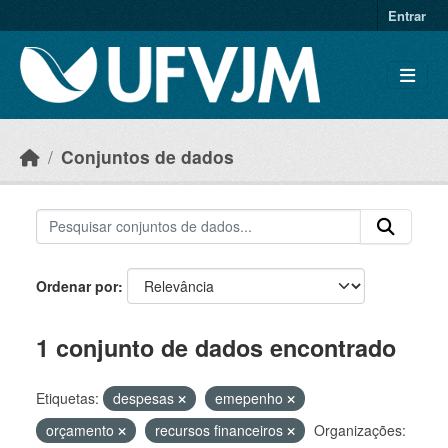
Skip to main content
Entrar
Conjuntos de dados
Ordenar por
1 conjunto de dados encontrado
Etiquetas:
despesas
emepenho
orçamento
recursos financeiros
Organizações: