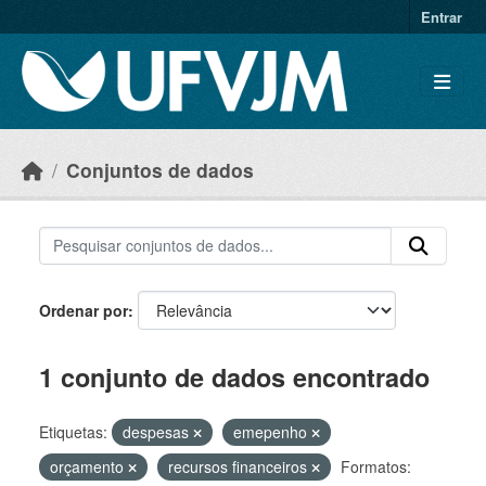
Skip to main content
Entrar
Conjuntos de dados
Ordenar por
1 conjunto de dados encontrado
Etiquetas:
despesas
emepenho
orçamento
recursos financeiros
Formatos: