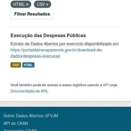
HTML
CSV
Filtrar Resultados
Execução das Despesas Públicas
Extrato de Dados Abertos por exercício disponibilizado em
https://portaldatransparencia.gov.br/download-de-
dados/despesas-execucao
CSV
HTML
Você também pode ter acesso a esses registros usando a
API
(veja
Documentação da API
).
Sobre Dados Abertos UFVJM
API do CKAN
Associação CKAN