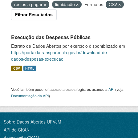
restos a pagar
liquidação
Formatos:
CSV
Filtrar Resultados
Execução das Despesas Públicas
Extrato de Dados Abertos por exercício disponibilizado em
https://portaldatransparencia.gov.br/download-de-
dados/despesas-execucao
CSV
HTML
Você também pode ter acesso a esses registros usando a
API
(veja
Documentação da API
).
Sobre Dados Abertos UFVJM
API do CKAN
Associação CKAN