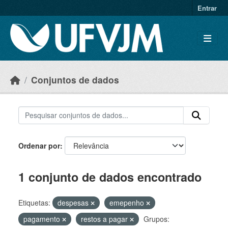
Skip to main content
Entrar
Conjuntos de dados
Ordenar por
1 conjunto de dados encontrado
Etiquetas:
despesas
emepenho
pagamento
restos a pagar
Grupos: