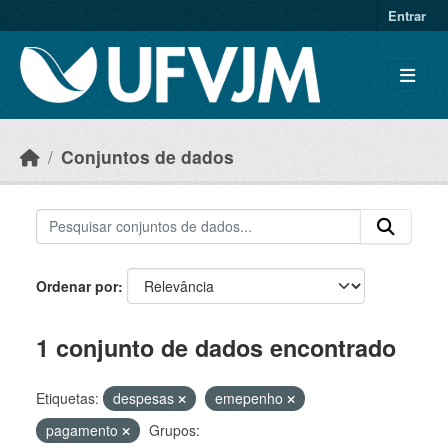
Skip to main content
Entrar
Conjuntos de dados
Ordenar por
1 conjunto de dados encontrado
Etiquetas:
despesas
emepenho
pagamento
Grupos: