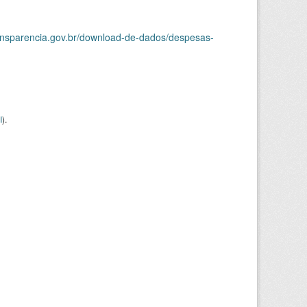
ransparencia.gov.br/download-de-dados/despesas-
I
).