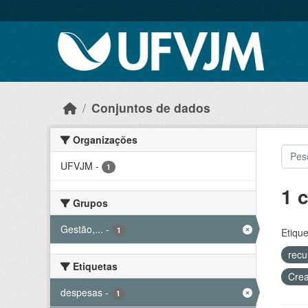
Skip to main content
Conjuntos de dados
Organizações
UFVJM
-
1
1 
Grupos
Gestão,...
-
1
Etique
recu
Etiquetas
Crea
despesas
-
1