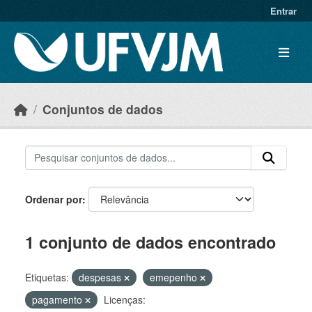
Skip to main content
Entrar
Conjuntos de dados
Ordenar por
1 conjunto de dados encontrado
Etiquetas:
despesas
emepenho
pagamento
Licenças: