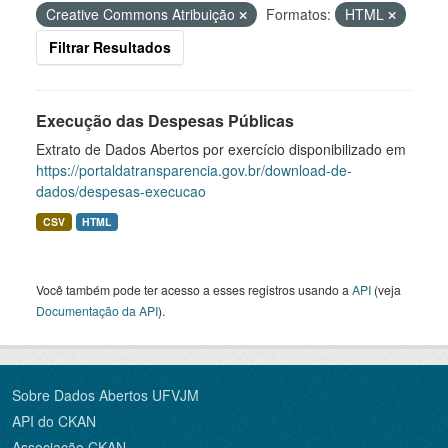
Creative Commons Atribuição
Formatos:
HTML
Filtrar Resultados
Execução das Despesas Públicas
Extrato de Dados Abertos por exercício disponibilizado em
https://portaldatransparencia.gov.br/download-de-
dados/despesas-execucao
CSV
HTML
Você também pode ter acesso a esses registros usando a
API
(veja
Documentação da API
).
Sobre Dados Abertos UFVJM
API do CKAN
Associação CKAN