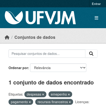
Skip to main content
Entrar
Conjuntos de dados
Ordenar por
1 conjunto de dados encontrado
Etiquetas:
despesas
emepenho
pagamento
recursos financeiros
Licenças: