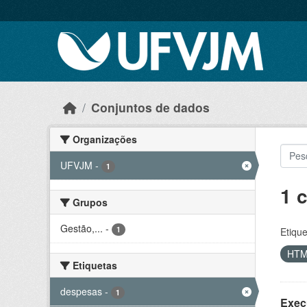
Skip to main content
Conjuntos de dados
Organizações
UFVJM
-
1
1 
Grupos
Gestão,...
-
1
Etique
HT
Etiquetas
despesas
-
1
Exec