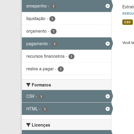
emepenho
-
Extrat
1
execu
liquidação
-
1
CSV
orçamento
-
1
Você t
pagamento
-
1
recursos financeiros
-
1
restos a pagar
-
1
Formatos
CSV
-
1
HTML
-
1
Licenças