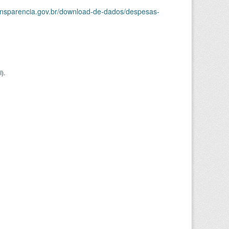
ransparencia.gov.br/download-de-dados/despesas-
I
).