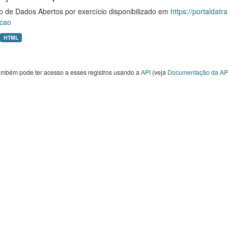
o de Dados Abertos por exercício disponibilizado em
https://portaldat
cao
HTML
ambém pode ter acesso a esses registros usando a
API
(veja
Documentação da AP