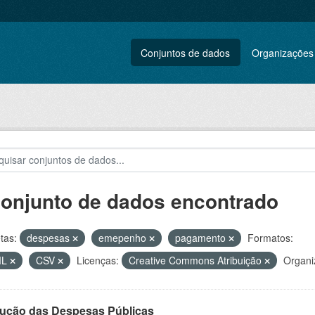
Conjuntos de dados
Organizações
conjunto de dados encontrado
tas:
despesas
emepenho
pagamento
Formatos:
ML
CSV
Licenças:
Creative Commons Atribuição
Organi
ução das Despesas Públicas