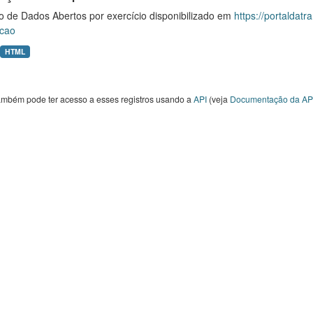
o de Dados Abertos por exercício disponibilizado em
https://portaldat
cao
HTML
ambém pode ter acesso a esses registros usando a
API
(veja
Documentação da AP