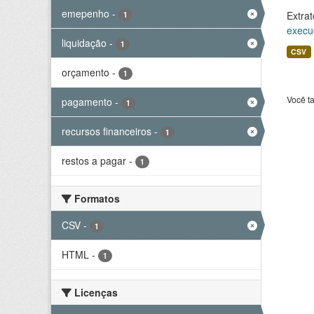
emepenho
-
Extrat
1
execu
liquidação
-
1
CSV
orçamento
-
1
Você t
pagamento
-
1
recursos financeiros
-
1
restos a pagar
-
1
Formatos
CSV
-
1
HTML
-
1
Licenças