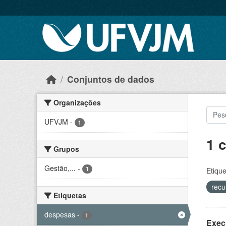
Skip to main content
Conjuntos de dados
Organizações
UFVJM
-
1
1 
Grupos
Gestão,...
-
1
Etique
recu
Etiquetas
despesas
-
1
Exec