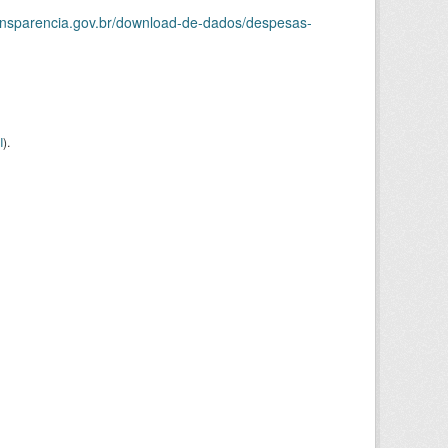
ransparencia.gov.br/download-de-dados/despesas-
I
).