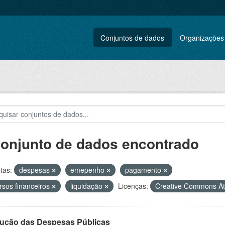
Conjuntos de dados
Organizações
conjunto de dados encontrado
tas:
despesas
emepenho
pagamento
rsos financeiros
liquidação
Licenças:
Creative Commons At
ução das Despesas Públicas