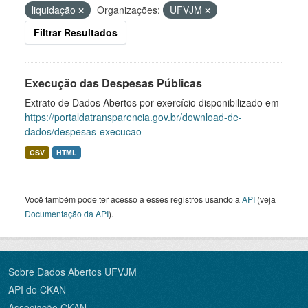
liquidação
Organizações:
UFVJM
Filtrar Resultados
Execução das Despesas Públicas
Extrato de Dados Abertos por exercício disponibilizado em
https://portaldatransparencia.gov.br/download-de-
dados/despesas-execucao
CSV
HTML
Você também pode ter acesso a esses registros usando a
API
(veja
Documentação da API
).
Sobre Dados Abertos UFVJM
API do CKAN
Associação CKAN