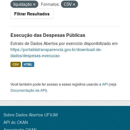
liquidação
Formatos:
CSV
Filtrar Resultados
Execução das Despesas Públicas
Extrato de Dados Abertos por exercício disponibilizado em
https://portaldatransparencia.gov.br/download-de-
dados/despesas-execucao
CSV
HTML
Você também pode ter acesso a esses registros usando a
API
(veja
Documentação da API
).
Sobre Dados Abertos UFVJM
API do CKAN
Associação CKAN