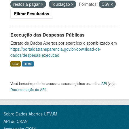
restos a pagar
liquidação
Formatos:
CSV
Filtrar Resultados
Execução das Despesas Públicas
Extrato de Dados Abertos por exercício disponibilizado em
https://portaldatransparencia.gov.br/download-de-
dados/despesas-execucao
CSV
HTML
Você também pode ter acesso a esses registros usando a
API
(veja
Documentação da API
).
Sobre Dados Abertos UFVJM
API do CKAN
Associação CKAN