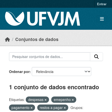
Skip to main content
Entrar
Conjuntos de dados
Ordenar por
1 conjunto de dados encontrado
Etiquetas:
despesas
emepenho
pagamento
restos a pagar
Grupos: