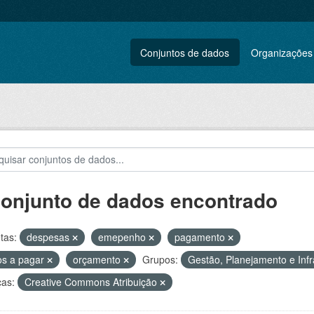
Conjuntos de dados
Organizações
conjunto de dados encontrado
tas:
despesas
emepenho
pagamento
os a pagar
orçamento
Grupos:
Gestão, Planejamento e Infr
ças:
Creative Commons Atribuição