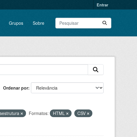
Entrar
Grupos
Sobre
Ordenar por
aestrutura
Formatos:
HTML
CSV