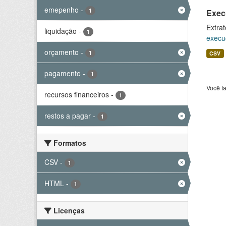
emepenho
-
1
Exec
Extrat
liquidação
-
1
execu
orçamento
-
1
CSV
pagamento
-
1
Você t
recursos financeiros
-
1
restos a pagar
-
1
Formatos
CSV
-
1
HTML
-
1
Licenças