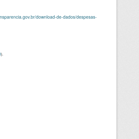
ransparencia.gov.br/download-de-dados/despesas-
I
).