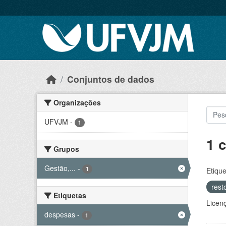
Skip to main content
Conjuntos de dados
Organizações
UFVJM
-
1
1 
Grupos
Gestão,...
-
1
Etique
rest
Etiquetas
Licen
despesas
-
1