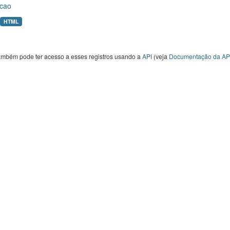
cao
HTML
ambém pode ter acesso a esses registros usando a
API
(veja
Documentação da AP