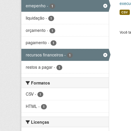
execu
emepenho
-
1
CSV
liquidação
-
1
orçamento
-
1
Você t
pagamento
-
1
recursos financeiros
-
1
restos a pagar
-
1
Formatos
CSV
-
1
HTML
-
1
Licenças