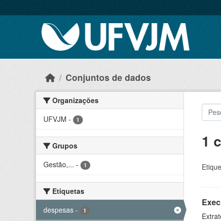
Skip to main content
Conjuntos de dados
Organizações
UFVJM
-
1
1 
Grupos
Gestão,...
-
1
Etique
Etiquetas
Exec
despesas
-
1
Extrat