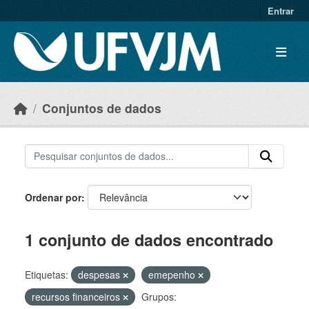
Skip to main content
Entrar
Conjuntos de dados
Ordenar por
1 conjunto de dados encontrado
Etiquetas:
despesas
emepenho
recursos financeiros
Grupos: