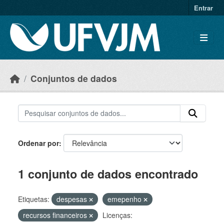
Skip to main content
Entrar
Conjuntos de dados
Ordenar por
1 conjunto de dados encontrado
Etiquetas:
despesas
emepenho
recursos financeiros
Licenças: