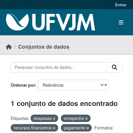
Skip to main content
Entrar
Conjuntos de dados
Ordenar por
1 conjunto de dados encontrado
Etiquetas:
despesas
emepenho
recursos financeiros
pagamento
Formatos: