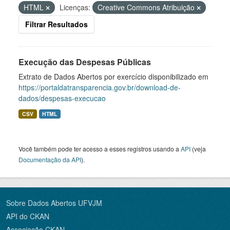
HTML
Licenças:
Creative Commons Atribuição
Filtrar Resultados
Execução das Despesas Públicas
Extrato de Dados Abertos por exercício disponibilizado em
https://portaldatransparencia.gov.br/download-de-
dados/despesas-execucao
CSV
HTML
Você também pode ter acesso a esses registros usando a
API
(veja
Documentação da API
).
Sobre Dados Abertos UFVJM
API do CKAN
Associação CKAN