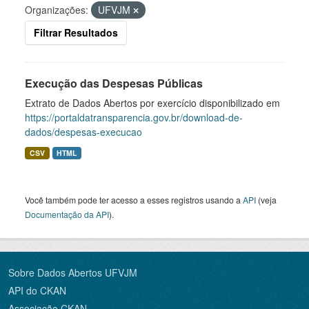
Organizações:
UFVJM
Filtrar Resultados
Execução das Despesas Públicas
Extrato de Dados Abertos por exercício disponibilizado em
https://portaldatransparencia.gov.br/download-de-
dados/despesas-execucao
CSV
HTML
Você também pode ter acesso a esses registros usando a
API
(veja
Documentação da API
).
Sobre Dados Abertos UFVJM
API do CKAN
Associação CKAN