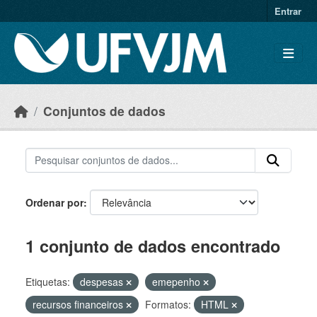
Skip to main content
Entrar
Conjuntos de dados
Ordenar por
1 conjunto de dados encontrado
Etiquetas:
despesas
emepenho
recursos financeiros
Formatos:
HTML