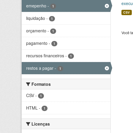
execu
emepenho
-
1
CSV
liquidação
-
1
orçamento
-
1
Você t
pagamento
-
1
recursos financeiros
-
1
restos a pagar
-
1
Formatos
CSV
-
1
HTML
-
1
Licenças