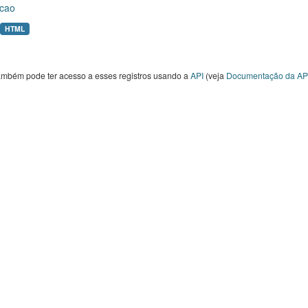
cao
HTML
ambém pode ter acesso a esses registros usando a
API
(veja
Documentação da AP