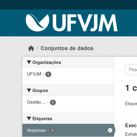
Skip to main content
Conjuntos de dados
Organizações
UFVJM
-
1
1 
Grupos
Gestão,...
-
1
Etique
Etiquetas
Exec
despesas
-
1
Extrat