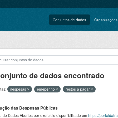
Conjuntos de dados
Organizações
conjunto de dados encontrado
tas:
despesas
emepenho
restos a pagar
ução das Despesas Públicas
o de Dados Abertos por exercício disponibilizado em
https://portaldat