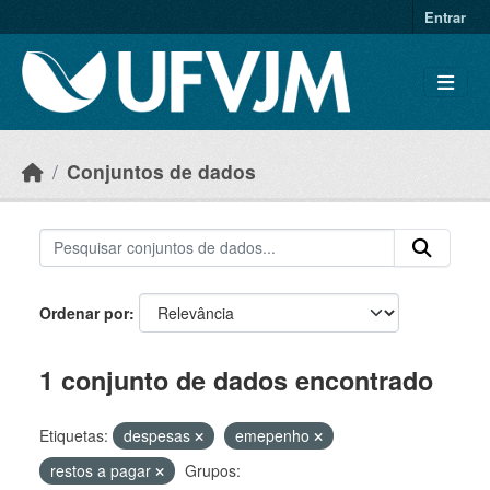
Skip to main content
Entrar
Conjuntos de dados
Ordenar por
1 conjunto de dados encontrado
Etiquetas:
despesas
emepenho
restos a pagar
Grupos: