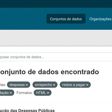
Conjuntos de dados
Organizações
conjunto de dados encontrado
tas:
despesas
emepenho
restos a pagar
idação
Formatos:
HTML
ução das Despesas Públicas