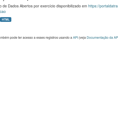
o de Dados Abertos por exercício disponibilizado em
https://portaldat
cao
HTML
ambém pode ter acesso a esses registros usando a
API
(veja
Documentação da AP