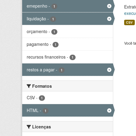
emepenho
-
Extrat
1
execu
liquidação
-
1
CSV
orçamento
-
1
Você t
pagamento
-
1
recursos financeiros
-
1
restos a pagar
-
1
Formatos
CSV
-
1
HTML
-
1
Licenças