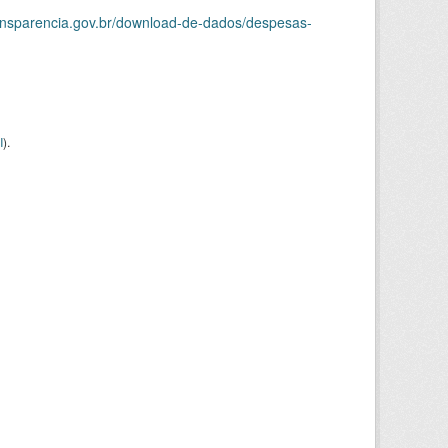
ransparencia.gov.br/download-de-dados/despesas-
I
).